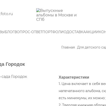
foto.ru
ВЫ
БЛОГ
ВОПРОС-ОТВЕТ
ПОРТФОЛИО
ДОСТАВКА
АКЦИИ
КО
Главная
Для детского са
да Городок
Характеристики
1. Цена включает в себя в
напечатанного альбома, с
есть минимумы, их можно
2. Твердая книжная облож