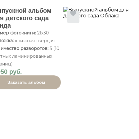
пускной альбом
я детского сада
нда
мер фотокниги:
21х30
ложка:
книжная твердая
ичество разворотов:
5 (10
отных ламинированных
аниц)
950 руб.
Заказать альбом