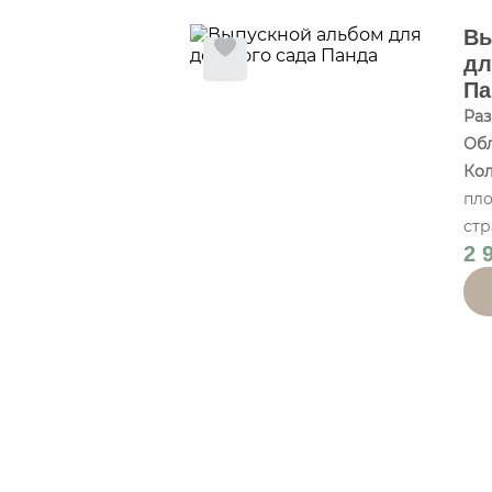
Вы
дл
Па
Раз
Об
Кол
пл
стр
2 