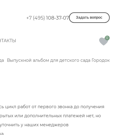
+7 (495)
108-37-07
Задать вопрос
0
НТАКТЫ
да
Выпускной альбом для детского сада Городок
есь цикл работ от первого звонка до получения
крытых или дополнительных платежей нет, но
 уточнить у наших менеджеров
ка