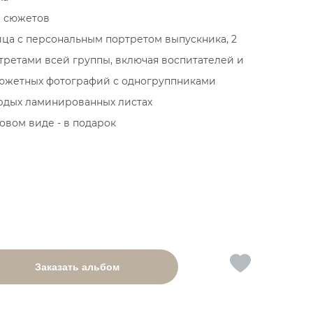
и сюжетов
ница с персональным портретом выпускника, 2
ртретами всей группы, включая воспитателей и
сюжетных фотографий с одногруппниками
ердых ламинированных листах
овом виде - в подарок
Добавить
Заказать альбом
в
список
желаемого