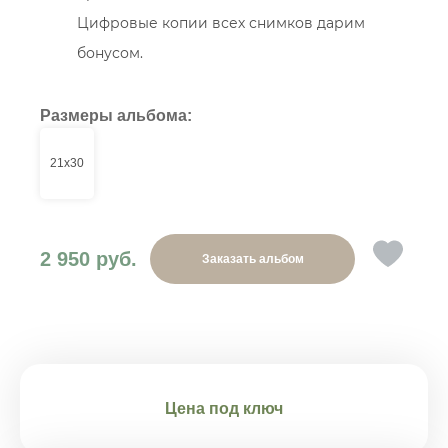
Цифровые копии всех снимков дарим
бонусом.
Размеры альбома:
21х30
Добавить
2 950 руб.
Заказать альбом
в
список
желаемог
Цена под ключ